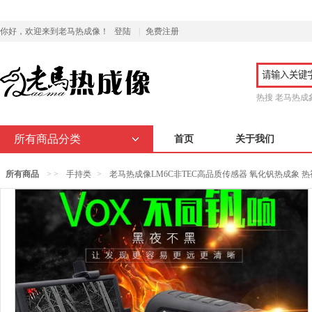
你好，欢迎来到老马热成像！
登陆
|
免费注册
热搜
老马热成
所有商品分类
首页
关于我们
所有商品
> >
手持类
>
老马热成像LM6C非TEC高品质传感器 氧化钒热成象 热