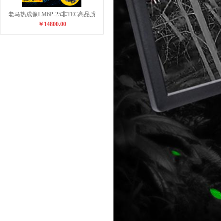
老马热成像LM6P-25非TEC高品质
￥14800.00