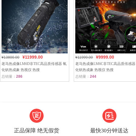
¥11999.00
¥9999.00
¥13800.00
¥11999.00
老马热成像LM6D非TEC高品质传感器 氧
老马热成像LM6C非TEC高品质传感器
化钒热成象 热视仪 热搜
化钒热成象 热视仪 热搜
总销量：
286
总销量：
244
正品保障 绝无假货
最快30分钟送达