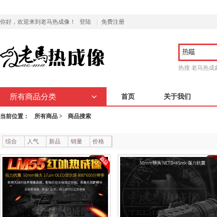
你好，欢迎来到老马热成像！
登陆
|
免费注册
热搜
老马热成
所有商品分类
首页
关于我们
当前位置：
所有商品 >
商品搜索
综合
人气
新品
销量
价格