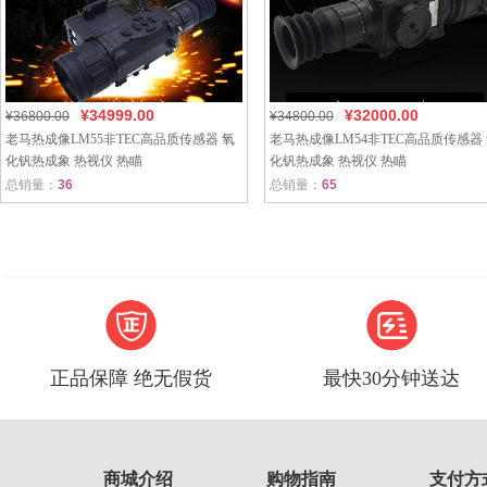
¥34999.00
¥32000.00
¥36800.00
¥34800.00
老马热成像LM55非TEC高品质传感器 氧
老马热成像LM54非TEC高品质传感器
化钒热成象 热视仪 热瞄
化钒热成象 热视仪 热瞄
总销量：
36
总销量：
65
正品保障 绝无假货
最快30分钟送达
商城介绍
购物指南
支付方