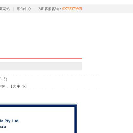
藏网站
|
帮助中心
|
24H客服咨询：
02783379695
证书)
3 字体：【
大
中
小
】