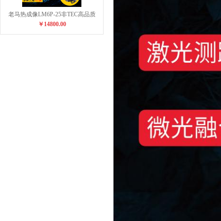
老马热成像LM6P-25非TEC高品质
￥14800.00